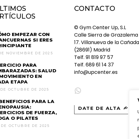
LTIMOS
CONTACTO
RTÍCULOS
© Gym Center Up, S.L
ÓMO EMPEZAR CON
Calle Sierra de Grazalema
ANCUERNAS SI ERES
17. Villanueva de la Cañad
RINCIPIANTE
(28691) Madrid
DE NOVIEMBRE DE 2025
Telf.
91 819 97 57
Telf.
689 61 14 37
JERCICIO PARA
MBARAZADAS: SALUD
info@upcenter.es
 MOVIMIENTO EN
ADA ETAPA
WhatsApp
 DE OCTUBRE DE 2025
 BENEFICIOS PARA LA
ENOPAUSIA:
DATE DE ALTA
JERCICIOS DE FUERZA,
OGA O PILATES
 DE OCTUBRE DE 2025