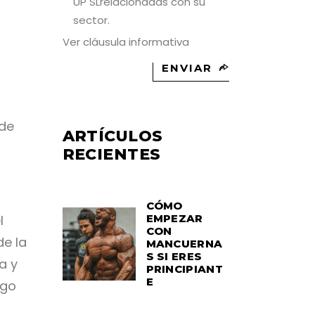
UP SLrelacionadas con su
sector.
Ver cláusula informativa
ENVIAR
 de
ARTÍCULOS
RECIENTES
CÓMO
l
EMPEZAR
CON
de la
MANCUERNA
S SI ERES
a y
PRINCIPIANT
E
lgo