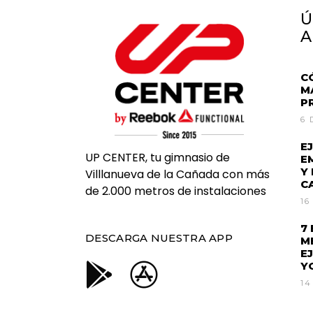
Ú
A
C
M
P
6 
E
UP CENTER, tu gimnasio de
E
Y
Villlanueva de la Cañada con más
C
de 2.000 metros de instalaciones
16
7
DESCARGA NUESTRA APP
M
E
Y
14