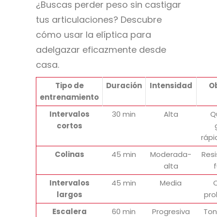
¿Buscas perder peso sin castigar
tus articulaciones? Descubre
cómo usar la elíptica para
adelgazar eficazmente desde
casa.
Tipo de
Duración
Intensidad
Ob
entrenamiento
Intervalos
30 min
Alta
Q
cortos
ráp
Colinas
45 min
Moderada-
Resi
alta
Intervalos
45 min
Media
C
largos
pro
Escalera
60 min
Progresiva
Ton