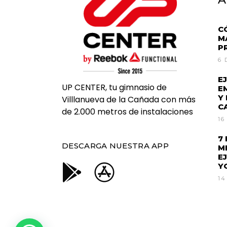
C
M
P
6 
E
UP CENTER, tu gimnasio de
E
Y
Villlanueva de la Cañada con más
C
de 2.000 metros de instalaciones
16
7
DESCARGA NUESTRA APP
M
E
Y
14