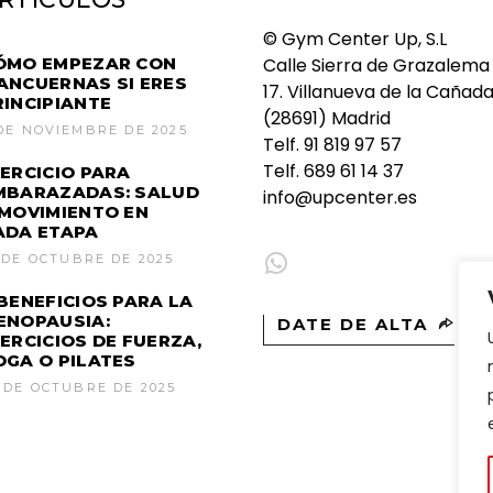
© Gym Center Up, S.L
ÓMO EMPEZAR CON
Calle Sierra de Grazalema
ANCUERNAS SI ERES
17. Villanueva de la Cañad
RINCIPIANTE
(28691) Madrid
DE NOVIEMBRE DE 2025
Telf.
91 819 97 57
Telf.
689 61 14 37
JERCICIO PARA
MBARAZADAS: SALUD
info@upcenter.es
 MOVIMIENTO EN
ADA ETAPA
WhatsApp
 DE OCTUBRE DE 2025
 BENEFICIOS PARA LA
ENOPAUSIA:
DATE DE ALTA
JERCICIOS DE FUERZA,
OGA O PILATES
 DE OCTUBRE DE 2025